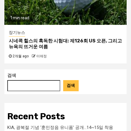
1 min read
장기뉴스
시네콕 힐스의 혹독한 시험대: 제126회 US 오픈, 그리고
뉴욕의 뜨거운 여름
2개월 ago
이애정
검색
검색
Recent Posts
KIA, 광복절 기념 ‘훈민정음 유니폼’ 공개…14~15일 착용