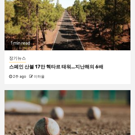
1 min read
장기뉴스
스페인 산불 17만 헥타르 태워…지난해의 6배
2주 ago
이하율