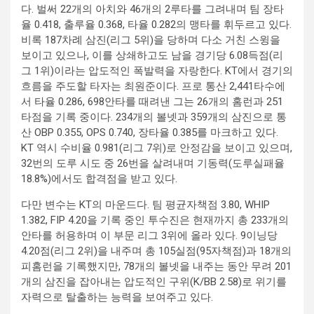
다. 벌써 22개의 아치와 46개의 2루타를 그려내며 팀 장타
율 0.418, 출루율 0.368, 타율 0.282의 맹타를 휘두르고 있다.
비록 187차례 삼진(리그 5위)을 당하며 다소 거친 스윙을
보이고 있으나, 이를 상쇄하고도 남을 경기당 6.08득점(리
그 1위)이라는 압도적인 폭발력을 자랑한다. KT에서 경기의
흐름을 주도할 타자는 최원준이다. 프로 통산 2,441타수에
서 타율 0.286, 698안타를 때려낸 그는 26개의 홈런과 251
타점을 기록 중이다. 234개의 볼넷과 359개의 삼진으로 통
산 OBP 0.355, OPS 0.740, 장타율 0.385를 마크하고 있다.
KT 역시 수비율 0.981(리그 7위)로 안정감을 보이고 있으며,
32번의 도루 시도 중 26번을 살려내며 기동력(도루실패율
18.8%)에서도 합격점을 받고 있다.
다만 변수는 KT의 마운드다. 팀 평균자책점 3.80, WHIP
1.382, FIP 4.20을 기록 중인 투수진은 현재까지 총 233개의
안타를 허용하며 이 부문 리그 3위에 올라 있다. 9이닝당
4.20점(리그 2위)을 내주며 총 105실점(95자책점)과 18개의
피홈런을 기록했지만, 78개의 볼넷을 내주는 동안 무려 201
개의 삼진을 잡아내는 압도적인 구위(K/BB 2.58)로 위기를
자력으로 탈출하는 능력을 보여주고 있다.