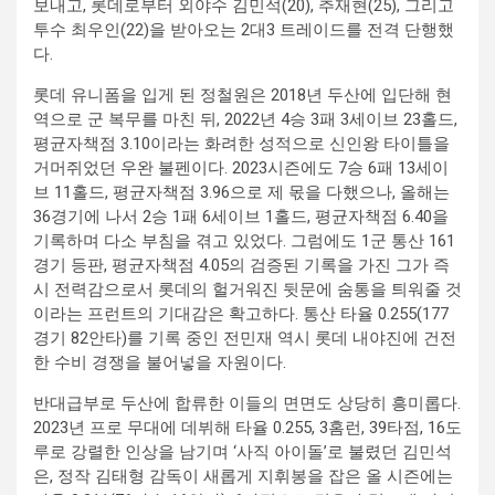
보내고, 롯데로부터 외야수 김민석(20), 추재현(25), 그리고
투수 최우인(22)을 받아오는 2대3 트레이드를 전격 단행했
다.
롯데 유니폼을 입게 된 정철원은 2018년 두산에 입단해 현
역으로 군 복무를 마친 뒤, 2022년 4승 3패 3세이브 23홀드,
평균자책점 3.10이라는 화려한 성적으로 신인왕 타이틀을
거머쥐었던 우완 불펜이다. 2023시즌에도 7승 6패 13세이
브 11홀드, 평균자책점 3.96으로 제 몫을 다했으나, 올해는
36경기에 나서 2승 1패 6세이브 1홀드, 평균자책점 6.40을
기록하며 다소 부침을 겪고 있었다. 그럼에도 1군 통산 161
경기 등판, 평균자책점 4.05의 검증된 기록을 가진 그가 즉
시 전력감으로서 롯데의 헐거워진 뒷문에 숨통을 틔워줄 것
이라는 프런트의 기대감은 확고하다. 통산 타율 0.255(177
경기 82안타)를 기록 중인 전민재 역시 롯데 내야진에 건전
한 수비 경쟁을 불어넣을 자원이다.
반대급부로 두산에 합류한 이들의 면면도 상당히 흥미롭다.
2023년 프로 무대에 데뷔해 타율 0.255, 3홈런, 39타점, 16도
루로 강렬한 인상을 남기며 ‘사직 아이돌’로 불렸던 김민석
은, 정작 김태형 감독이 새롭게 지휘봉을 잡은 올 시즌에는