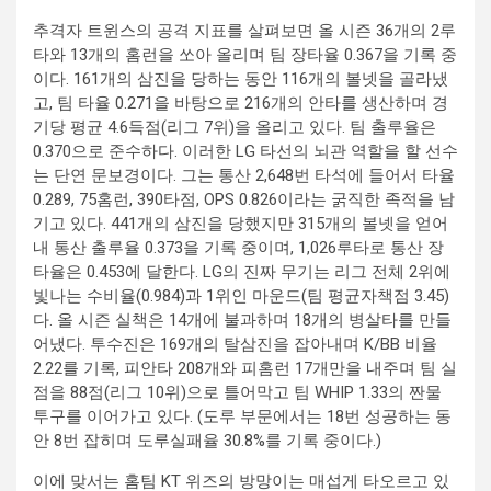
추격자 트윈스의 공격 지표를 살펴보면 올 시즌 36개의 2루
타와 13개의 홈런을 쏘아 올리며 팀 장타율 0.367을 기록 중
이다. 161개의 삼진을 당하는 동안 116개의 볼넷을 골라냈
고, 팀 타율 0.271을 바탕으로 216개의 안타를 생산하며 경
기당 평균 4.6득점(리그 7위)을 올리고 있다. 팀 출루율은
0.370으로 준수하다. 이러한 LG 타선의 뇌관 역할을 할 선수
는 단연 문보경이다. 그는 통산 2,648번 타석에 들어서 타율
0.289, 75홈런, 390타점, OPS 0.826이라는 굵직한 족적을 남
기고 있다. 441개의 삼진을 당했지만 315개의 볼넷을 얻어
내 통산 출루율 0.373을 기록 중이며, 1,026루타로 통산 장
타율은 0.453에 달한다. LG의 진짜 무기는 리그 전체 2위에
빛나는 수비율(0.984)과 1위인 마운드(팀 평균자책점 3.45)
다. 올 시즌 실책은 14개에 불과하며 18개의 병살타를 만들
어냈다. 투수진은 169개의 탈삼진을 잡아내며 K/BB 비율
2.22를 기록, 피안타 208개와 피홈런 17개만을 내주며 팀 실
점을 88점(리그 10위)으로 틀어막고 팀 WHIP 1.33의 짠물
투구를 이어가고 있다. (도루 부문에서는 18번 성공하는 동
안 8번 잡히며 도루실패율 30.8%를 기록 중이다.)
이에 맞서는 홈팀 KT 위즈의 방망이는 매섭게 타오르고 있