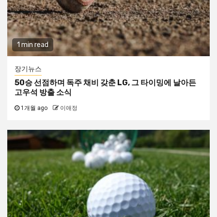
1 min read
장기뉴스
50승 선점하며 독주 채비 갖춘 LG, 그 타이밍에 날아든
고우석 방출 소식
1개월 ago
이애정