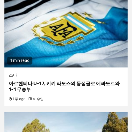
1 min read
스타
아르헨티나 U-17, 키키 라모스의 동점골로 에콰도르와
1-1 무승부
1주 ago
이수명