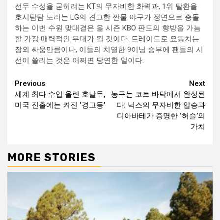
선두 수성을 굳히려는 KT의 무자비한 화력과, 1위 탈환을
호시탐탐 노리는 LG의 견고한 짠물 야구가 정면으로 충돌
하는 이번 수원 맞대결은 올 시즌 KBO 판도의 향방을 가늠
할 가장 매력적인 무대가 될 것이다. 트레이드로 요동치는
장외 싸움만큼이나, 이들의 치열한 9이닝 승부에 팬들의 시
선이 쏠리는 것은 어쩌면 당연한 일이다.
Continue
Previous
Next
세계 최다 수입 올린 호날두,
농구는 코트 바닥에서 완성된
Reading
미국 진출에는 켜진 ‘경고등’
다: 닉스의 무자비한 압승과
디아바테가 증명한 ‘허슬’의
가치
MORE STORIES