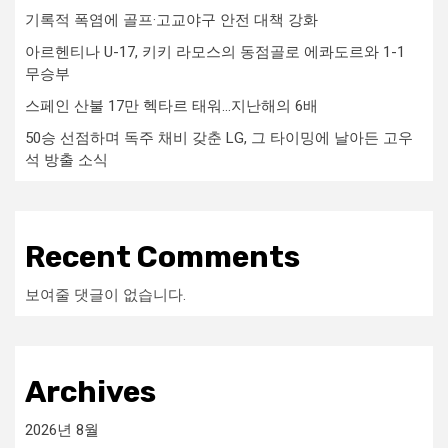
기록적 폭염에 골프·고교야구 안전 대책 강화
아르헨티나 U-17, 키키 라모스의 동점골로 에콰도르와 1-1
무승부
스페인 산불 17만 헥타르 태워…지난해의 6배
50승 선점하며 독주 채비 갖춘 LG, 그 타이밍에 날아든 고우
석 방출 소식
Recent Comments
보여줄 댓글이 없습니다.
Archives
2026년 8월