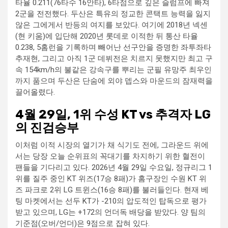
타율 0.211(76타수 16안타), 6타점으로 깊은 슬럼프에 빠져
2군을 전전했다. 두산은 특유의 정교한 콘택트 능력을 잃지
않은 그에게서 반등의 여지를 보았다. 여기에 2018년 넥센
(현 키움)에 입단해 2020년 롯데로 이적한 뒤 통산 타율
0.238, 5홈런을 기록하며 빼어난 선구안을 증명한 좌투좌타
추재현, 그리고 아직 1군 데뷔전은 치르지 못했지만 최고 구
속 154km/h의 불같은 강속구를 뿌리는 군필 유망주 최우인
까지 품으며 두산은 단숨에 외야 뎁스와 마운드의 잠재력을
끌어올렸다.
4월 29일, 1위 수성 KT vs 추격자 LG
의 진검승부
이처럼 이적 시장의 열기가 채 식기도 전에, 그라운드 위에
서는 당장 오늘 순위표의 꼭대기를 차지하기 위한 혈전이
팬들을 기다리고 있다. 2026년 4월 29일 수요일, 정규리그 1
위를 질주 중인 KT 위즈(17승 8패)가 홈구장인 수원 KT 위
즈 파크로 2위 LG 트윈스(16승 8패)를 불러들인다. 현재 베
팅 마켓에서는 선두 KT가 -210의 압도적인 탑독으로 평가
받고 있으며, LG는 +172의 언더독 배당을 받았다. 양 팀의
기준점(오버/언더)은 9점으로 잡혀 있다.