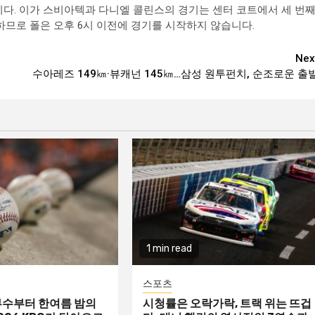
니다. 이가 스비아텍과 다니엘 콜린스의 경기는 센터 코트에서 세 번
작하므로 폴은 오후 6시 이전에 경기를 시작하지 않습니다.
Nex
수아레즈 149㎞·뷰캐넌 145㎞…삼성 원투펀치, 순조로운 출
1 min read
스포츠
수부터 한여름 밤의
시청률은 오락가락, 트랙 위는 뜨겁