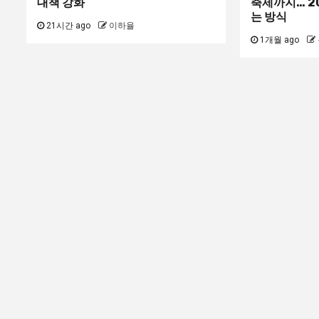
대책 강화
축제까지… 2
는 방식
21시간 ago
이하율
1개월 ago