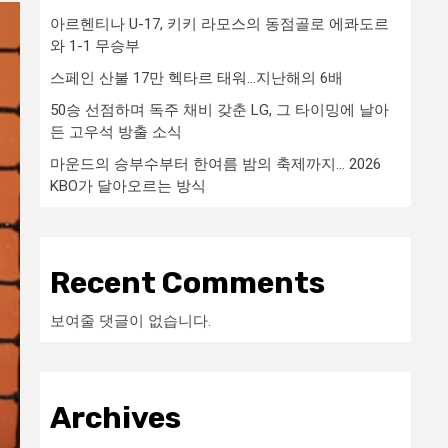
아르헨티나 U-17, 키키 라모스의 동점골로 에콰도르
와 1-1 무승부
스페인 산불 17만 헥타르 태워…지난해의 6배
50승 선점하며 독주 채비 갖춘 LG, 그 타이밍에 날아
든 고우석 방출 소식
마운드의 승부수부터 한여름 밤의 축제까지… 2026
KBO가 달아오르는 방식
Recent Comments
보여줄 댓글이 없습니다.
Archives