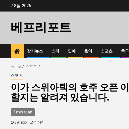
Skip
7 8월 2026
to
content
베프리포트
장기뉴스
스타
연예
음악
스포츠
축구
Home
스포츠
스포츠
이가 스위아텍의 호주 오픈 이
할지는 알려져 있습니다.
1 min read
3년 ago
이애정