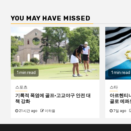
YOU MAY HAVE MISSED
1 min read
1 min read
스포츠
스타
기록적 폭염에 골프·고교야구 안전 대
아르헨티나 
책 강화
골로 에콰도
21시간 ago
이하율
7일 ago