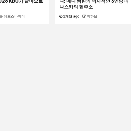
026 KBO가 달아오르
다: 데니 햄린의 역사적인 3연승과
나스카의 현주소
롭 레프스나이더
2개월 ago
이하율