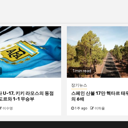
1 min read
장기뉴스
U-17, 키키 라모스의 동점
스페인 산불 17만 헥타르 
르와 1-1 무승부
의 6배
이수명
1주 ago
이하율