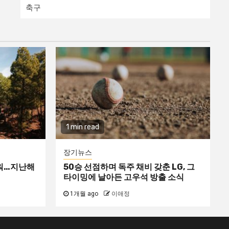
축구
1 min read
장기뉴스
태워…지난해
50승 선점하며 독주 채비 갖춘 LG, 그
타이밍에 날아든 고우석 방출 소식
1개월 ago
이애정