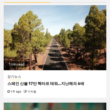
1 min read
장기뉴스
스페인 산불 17만 헥타르 태워…지난해의 6배
1주 ago
이하율