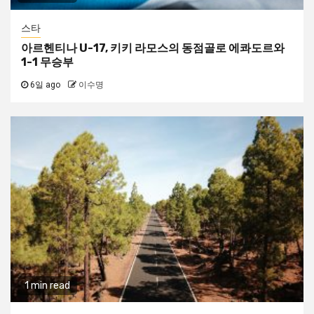
스타
아르헨티나 U-17, 키키 라모스의 동점골로 에콰도르와
1-1 무승부
6일 ago
이수명
1 min read