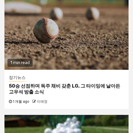
1 min read
장기뉴스
50승 선점하며 독주 채비 갖춘 LG, 그 타이밍에 날아든
고우석 방출 소식
1개월 ago
이애정