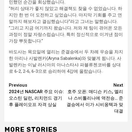
민했던 순간을 회상했습니다.
“허리 상태가 좋지 않았고 해결책도 찾을 수 없었습니다. 하
지만 한 번 더 도전하고 싶었습니다. 마지막 기회를 주고 연
말까지 해보자고 결심했습니다”라고 그녀는 말했습니다.
“그리고 지금 여기까지 왔습니다. 저와 제 팀이 겪어온 모든
과정이 정말 자랑스럽습니다. 특히 정신적으로 이겨낸 점이
가장 뿌듯합니다.”
바도사는 목요일에 열리는 준결승에서 두 차례 우승을 차지
한 아리나 사발렌카(Aryna Sabalenka)와 맞붙게 됩니다. 사
발렌카는 이날 러시아의 아나스타샤 파블류첸코바를 상대
로 6-2, 2-6, 6-3으로 승리하며 4강에 올랐습니다.
Continue
Previous
Next
2024년 NASCAR 주요 이슈:
호주 오픈: 매디슨 키스, 엘리
Reading
오스틴 딜런, 리치먼드 경기
나 스비톨리나에 역전승… 준
후 플레이오프 자격 상실
결승에서 이가 시비옹텍과 맞
대결
MORE STORIES