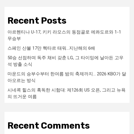
Recent Posts
아르헨티나 U-17, 키키 라모스의 동점골로 에콰도르와 1-1
무승부
스페인 산불 17만 헥타르 태워…지난해의 6배
50승 선점하며 독주 채비 갖춘 LG, 그 타이밍에 날아든 고우
석 방출 소식
마운드의 승부수부터 한여름 밤의 축제까지… 2026 KBO가 달
아오르는 방식
시네콕 힐스의 혹독한 시험대: 제126회 US 오픈, 그리고 뉴욕
의 뜨거운 여름
Recent Comments