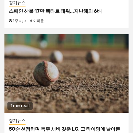
장기뉴스
스페인 산불 17만 헥타르 태워…지난해의 6배
1주 ago
이하율
1 min read
장기뉴스
50승 선점하며 독주 채비 갖춘 LG, 그 타이밍에 날아든