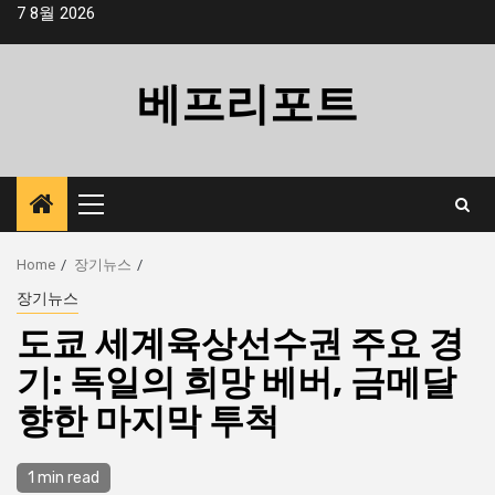
Skip
7 8월 2026
to
content
베프리포트
Primary
Menu
Home
장기뉴스
장기뉴스
도쿄 세계육상선수권 주요 경
기: 독일의 희망 베버, 금메달
향한 마지막 투척
1 min read