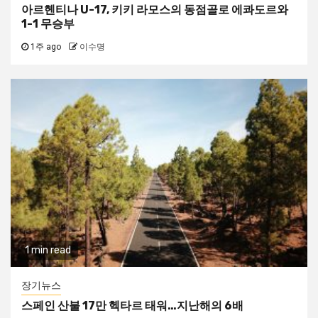
아르헨티나 U-17, 키키 라모스의 동점골로 에콰도르와
1-1 무승부
1주 ago
이수명
1 min read
장기뉴스
스페인 산불 17만 헥타르 태워…지난해의 6배