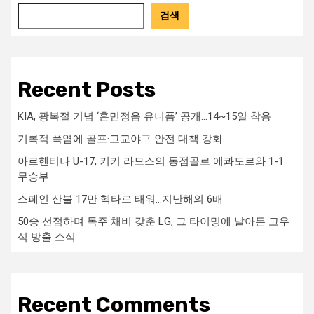
검색
Recent Posts
KIA, 광복절 기념 ‘훈민정음 유니폼’ 공개…14~15일 착용
기록적 폭염에 골프·고교야구 안전 대책 강화
아르헨티나 U-17, 키키 라모스의 동점골로 에콰도르와 1-1
무승부
스페인 산불 17만 헥타르 태워…지난해의 6배
50승 선점하며 독주 채비 갖춘 LG, 그 타이밍에 날아든 고우
석 방출 소식
Recent Comments