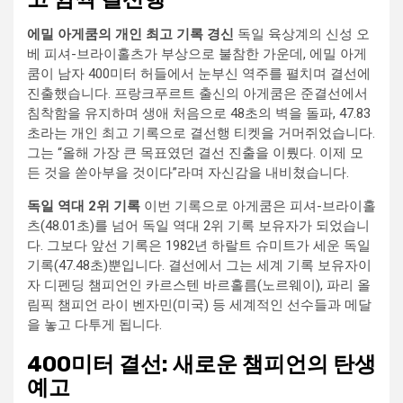
에밀 아게쿰의 개인 최고 기록 경신
독일 육상계의 신성 오
베 피셔-브라이홀츠가 부상으로 불참한 가운데, 에밀 아게
쿰이 남자 400미터 허들에서 눈부신 역주를 펼치며 결선에
진출했습니다. 프랑크푸르트 출신의 아게쿰은 준결선에서
침착함을 유지하며 생애 처음으로 48초의 벽을 돌파, 47.83
초라는 개인 최고 기록으로 결선행 티켓을 거머쥐었습니다.
그는 “올해 가장 큰 목표였던 결선 진출을 이뤘다. 이제 모
든 것을 쏟아부을 것이다”라며 자신감을 내비쳤습니다.
독일 역대 2위 기록
이번 기록으로 아게쿰은 피셔-브라이홀
츠(48.01초)를 넘어 독일 역대 2위 기록 보유자가 되었습니
다. 그보다 앞선 기록은 1982년 하랄트 슈미트가 세운 독일
기록(47.48초)뿐입니다. 결선에서 그는 세계 기록 보유자이
자 디펜딩 챔피언인 카르스텐 바르홀름(노르웨이), 파리 올
림픽 챔피언 라이 벤자민(미국) 등 세계적인 선수들과 메달
을 놓고 다투게 됩니다.
400미터 결선: 새로운 챔피언의 탄생
예고