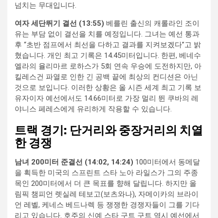
넘치는 무대입니다.
여자 세단뛰기 결선 (13:55)
베를린 출신의 캐롤라인 조이
유는 부담 없이 결선을 치를 예정입니다. 그녀는 예선 통과
후 “초반 점프에서 최선을 다하고 결과를 지켜보겠다”고 밝
혔습니다. 개인 최고 기록은 14.45미터입니다. 한편, 베네수
엘라의 율리마르 로하스가 5회 연속 우승에 도전하지만, 아
킬레스건 파열로 인한 긴 공백 끝에 최상의 컨디션은 아닌
것으로 보입니다. 이러한 상황은 올 시즌 세계 최고 기록 보
유자이자 예선에서도 14.66미터로 가장 멀리 뛴 쿠바의 레
야니스 페레스에게 유리하게 작용할 수 있습니다.
트랙 경기: 단거리와 중장거리의 치열
한 경쟁
남녀 200미터 준결선 (14:02, 14:24)
100미터에서 동메달
을 획득한 미국의 스프린트 스타 노아 라일스가 그의 주종
목인 200미터에서 더 큰 목표를 향해 달립니다. 하지만 올
림픽 챔피언 렛실레 테보고(보츠와나), 자메이카의 브라이
언 레벨, 케네스 베드나렉 등 쟁쟁한 경쟁자들이 그를 기다
리고 있습니다. 호주의 신예 스타 구트 구트 역시 예선에서