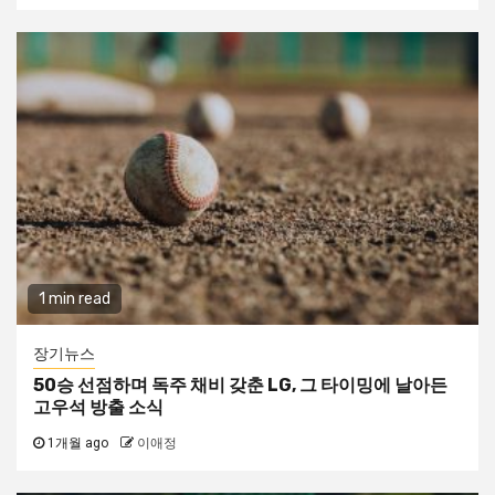
1 min read
장기뉴스
50승 선점하며 독주 채비 갖춘 LG, 그 타이밍에 날아든
고우석 방출 소식
1개월 ago
이애정