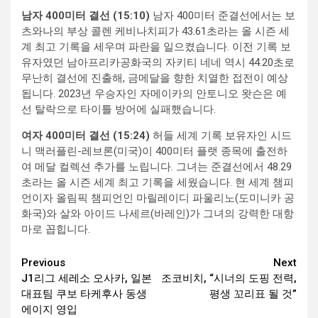
남자 400미터 결선 (15:10)
남자 400미터 준결선에서는 보
츠와나의 부상 콜렌 케비나치피가 43.61초라는 올 시즌 세
계 최고 기록을 세우며 파란을 일으켰습니다. 이전 기록 보
유자였던 남아프리카공화국의 자키티 네네 역시 44.20초로
무난히 결선에 진출해, 금메달을 향한 치열한 접전이 예상
됩니다. 2023년 우승자인 자메이카의 안토니오 왓슨은 예
선 탈락으로 타이틀 방어에 실패했습니다.
여자 400미터 결선 (15:24)
허들 세계 기록 보유자인 시드
니 맥러플린-레브론(미국)이 400미터 플랫 종목에 출전하
여 메달 컬렉션 추가를 노립니다. 그녀는 준결선에서 48.29
초라는 올 시즌 세계 최고 기록을 세웠습니다. 현 세계 챔피
언이자 올림픽 챔피언인 마릴레이디 파울리노(도미니카 공
화국)와 살와 아이드 나세르(바레인)가 그녀의 강력한 대항
마로 꼽힙니다.
Continue
Previous
Next
J1리그 세레소 오사카, 일본
조코비치, “시너의 도핑 전력,
Reading
대표팀 쿠보 타케후사 동생
평생 꼬리표 될 것”
에이지 영입