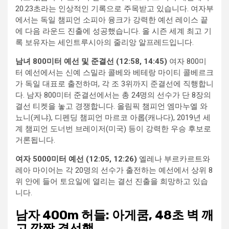
20.23초라는 인상적인 기록으로 주목받고 있습니다. 여자부
에서는 독일 챔피언 소피아 융크가 강력한 예선 레이스 끝
에 다음 라운드 진출에 성공했습니다. 올 시즌 세계 최고 기
록 보유자는 세인트루시아의 줄리앙 알프레드입니다.
남녀 800미터 예선 및 준결선 (12:58, 14:45)
여자 800미
터 예선에서는 신예 스밀라 콜베와 베테랑 마이티 콜베르크
가 독일 대표로 출전하며, 각 조 3위까지 준결선에 직행합니
다. 남자 800미터 준결선에서는 총 24명의 선수가 단 8장의
결선 티켓을 놓고 경쟁합니다. 올림픽 챔피언 엠마누엘 와
뇨니(케냐), 디펜딩 챔피언 마르코 아롭(캐나다), 2019년 세
계 챔피언 도너번 브레이저(미국) 등이 강력한 우승 후보로
거론됩니다.
여자 5000미터 예선 (12:05, 12:26)
엘레나 부르카르트와
레아 마이어는 각 20명의 선수가 출전하는 예선에서 상위 8
위 안에 들어 토요일에 열리는 결선 진출을 희망하고 있습
니다.
남자 400m 허들: 아게쿰, 48초 벽 깨
고 깜짝 결선행