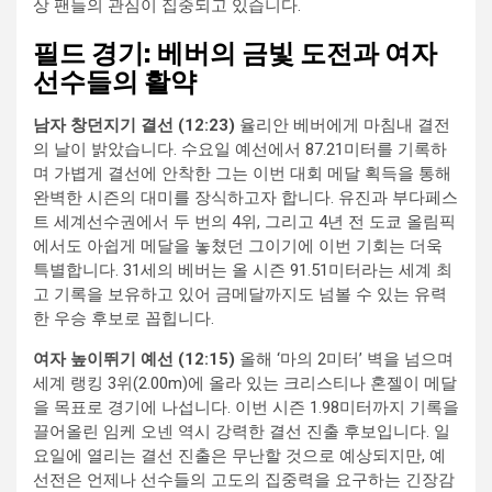
상 팬들의 관심이 집중되고 있습니다.
필드 경기: 베버의 금빛 도전과 여자
선수들의 활약
남자 창던지기 결선 (12:23)
율리안 베버에게 마침내 결전
의 날이 밝았습니다. 수요일 예선에서 87.21미터를 기록하
며 가볍게 결선에 안착한 그는 이번 대회 메달 획득을 통해
완벽한 시즌의 대미를 장식하고자 합니다. 유진과 부다페스
트 세계선수권에서 두 번의 4위, 그리고 4년 전 도쿄 올림픽
에서도 아쉽게 메달을 놓쳤던 그이기에 이번 기회는 더욱
특별합니다. 31세의 베버는 올 시즌 91.51미터라는 세계 최
고 기록을 보유하고 있어 금메달까지도 넘볼 수 있는 유력
한 우승 후보로 꼽힙니다.
여자 높이뛰기 예선 (12:15)
올해 ‘마의 2미터’ 벽을 넘으며
세계 랭킹 3위(2.00m)에 올라 있는 크리스티나 혼젤이 메달
을 목표로 경기에 나섭니다. 이번 시즌 1.98미터까지 기록을
끌어올린 임케 오넨 역시 강력한 결선 진출 후보입니다. 일
요일에 열리는 결선 진출은 무난할 것으로 예상되지만, 예
선전은 언제나 선수들의 고도의 집중력을 요구하는 긴장감