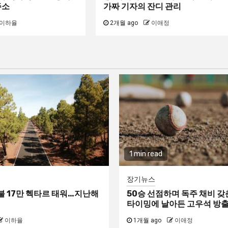
주소
가짜 기자의 잔디 관리
이하율
2개월 ago
이애정
1 min read
장기뉴스
불 17만 헥타르 태워…지난해
50승 선점하며 독주 채비 갖춘
타이밍에 날아든 고우석 방출
이하율
1개월 ago
이애정