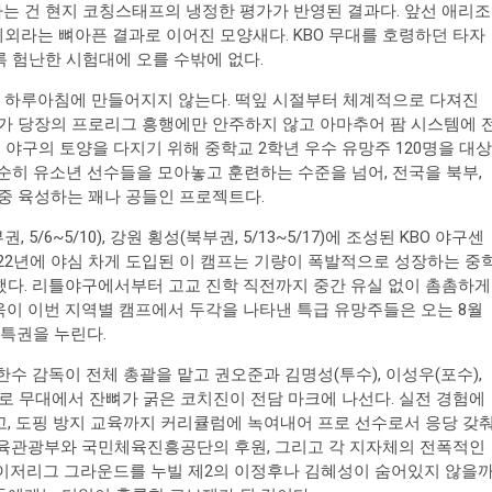
는 건 현지 코칭스태프의 냉정한 평가가 반영된 결과다. 앞선 애리조
외라는 뼈아픈 결과로 이어진 모양새다. KBO 무대를 호령하던 타자
 험난한 시험대에 오를 수밖에 없다.
는 하루아침에 만들어지지 않는다. 떡잎 시절부터 체계적으로 다져진
O가 당장의 프로리그 흥행에만 안주하지 않고 아마추어 팜 시스템에 
국 야구의 토양을 다지기 위해 중학교 2학년 우수 유망주 120명을 대상
 단순히 유소년 선수들을 모아놓고 훈련하는 수준을 넘어, 전국을 북부,
집중 육성하는 꽤나 공들인 프로젝트다.
5/6~5/10), 강원 횡성(북부권, 5/13~5/17)에 조성된 KBO 야구센
22년에 야심 차게 도입된 이 캠프는 기량이 폭발적으로 성장하는 중
했다. 리틀야구에서부터 고교 진학 직전까지 중간 유실 없이 촘촘하게
이 이번 지역별 캠프에서 두각을 나타낸 특급 유망주들은 오는 8월
 특권을 누린다.
수 감독이 전체 총괄을 맡고 권오준과 김명성(투수), 이성우(포수),
등 프로 무대에서 잔뼈가 굵은 코치진이 전담 마크에 나선다. 실전 경험에
, 도핑 방지 교육까지 커리큘럼에 녹여내어 프로 선수로서 응당 갖
체육관광부와 국민체육진흥공단의 후원, 그리고 각 지자체의 전폭적인
메이저리그 그라운드를 누빌 제2의 이정후나 김혜성이 숨어있지 않을까