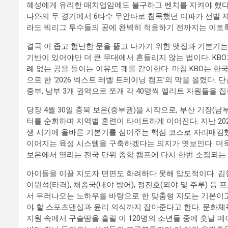
혜성에게 유리한 매치업임에도 불구하고 벤치를 지켜야 했다
나와의 두 경기에서 6타수 무안타로 침묵했던 여파가 선발 제
라도 빅리그 투수들의 공에 완벽히 적응하기 전까지는 이토록
결국 이 좁고 험난한 문을 뚫고 나가기 위한 맷집과 기본기
기반이 있어야만 더 큰 무대에서 흔들리지 않는 법이다. KB
례 없는 공을 들이는 이유도 궤를 같이한다. 마침 KBO는 한
으로 한 ‘2026 넥스트 레벨 트레이닝 캠프’의 막을 올렸다.
중부, 남부 3개 권역으로 쪼개 각 40명씩 엘리트 자원들을 
당장 4월 30일 충북 보은(중부권)을 시작으로, 부산 기장(남부권, 
터를 순회하며 지역별 훈련이 타이트하게 이어진다. 지난 20
생 시기에 올바른 기본기를 심어주는 핵심 코스로 자리매김
이어지는 육성 시스템을 구축하겠다는 의지가 엿보인다. 더욱
보은에서 열리는 전국 단위 종합 캠프에 다시 한번 소집되는
아이들을 이끌 지도자 면면도 화려하다 못해 압도적이다. 김한
이원석(타격), 채종국(내야 방어), 정진호(외야 및 주루) 
서 우러나오는 노하우를 바탕으로 한 맞춤형 지도는 기본이고
야 할 스포츠맨십과 윤리 의식까지 잡아준다고 한다. 문화
지원 속에서 구슬땀을 흘릴 이 120명의 소년들 중에 훗날 