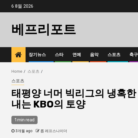
Skip
6 8월 2026
to
content
베프리포트
장기뉴스
스타
연예
음악
스포츠
축구
Home
스포츠
스포츠
태평양 너머 빅리그의 냉혹한 
내는 KBO의 토양
1 min read
3개월 ago
롭 레프스나이더