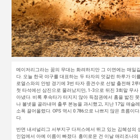
메이저리그라는 꿈의 무대는 화려하지만 그 이면에는 매일같
다. 오늘 한국 야구를 대표하는 두 타자의 엇갈린 하루가 
로열스와의 안방 경기에 3번 타자 중견수로 선발 출전해 2루
첫 타석에선 삼진으로 물러났지만, 1-3으로 뒤진 3회말 무
아냈다. 비록 후속타가 터지지 않아 득점권에서 홈을 밟진 못했
나 볼넷을 골라내며 출루 본능을 과시했고, 지난 17일 애슬레
소폭 끌어올렸다. OPS 역시 0.786으로 나쁘지 않은 흐름이
다.
반면 내셔널리그 서부지구 다저스에서 뛰고 있는 김혜성의 
인업에서 아예 이름이 빠졌다. 흥미로운 건 이날 애리조나의