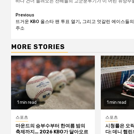
바다 건너 들려오는 선배들의 고군분투기가 이 어린 유망주
Continue
Previous
뜨거운 KBO 올스타 팬 투표 열기, 그리고 엇갈린 에이스들의
Reading
주소
MORE STORIES
1 min read
1 min read
스포츠
스포츠
마운드의 승부수부터 한여름 밤의
시청률은 오락
축제까지… 2026 KBO가 달아오르
다: 데니 햄