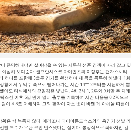
이 증명해내야만 살아남을 수 있는 지독한 생존 경쟁이 자리 잡고 있
이를 여실히 보여준다. 샌프란시스코 자이언츠의 이정후는 캔자스시티
타 하나를 포함해 3출루 경기를 완성하며 제 몫을 톡톡히 해냈다. 1회
사 상황에서 우익수 쪽으로 뻗어나가는 시즌 14호 2루타를 시원하게 뽑
어도 타석에서의 끈질김은 빛났다. 4회 2사 1, 2루와 9회말 두 차례
틱스전 이후 5일 만에 멀티 출루를 기록하며 시즌 타율을 0.276으로
다. 팀이 4-8로 패배하며 그의 활약이 다소 빛이 바랜 게 아쉬울 따름이
상황은 썩 녹록지 않다. 애리조나 다이아몬드백스와의 홈경기 선발 라
 선발 투수가 우완 코빈 번스였다는 점이다. 통상적으로 좌타자인 김