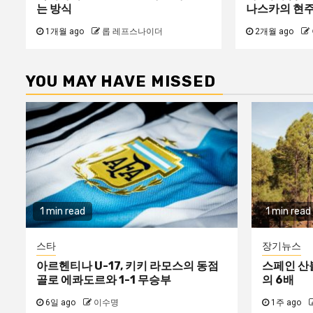
는 방식
나스카의 현
1개월 ago
롭 레프스나이더
2개월 ago
YOU MAY HAVE MISSED
1 min read
1 min read
스타
장기뉴스
아르헨티나 U-17, 키키 라모스의 동점
스페인 산
골로 에콰도르와 1-1 무승부
의 6배
6일 ago
이수명
1주 ago