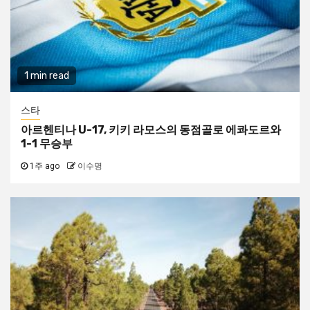
1 min read
스타
아르헨티나 U-17, 키키 라모스의 동점골로 에콰도르와
1-1 무승부
1주 ago
이수명