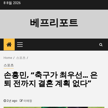
Skip
8 8월 2026
to
content
베프리포트
Primary
Menu
Home
스포츠
스포츠
손흥민, “축구가 최우선… 은
퇴 전까지 결혼 계획 없다”
2년 ago
이애정