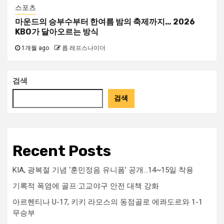
스포츠
마운드의 승부수부터 한여름 밤의 축제까지… 2026
KBO가 달아오르는 방식
1개월 ago
롭 레프스나이더
검색
검색
Recent Posts
KIA, 광복절 기념 ‘훈민정음 유니폼’ 공개…14~15일 착용
기록적 폭염에 골프·고교야구 안전 대책 강화
아르헨티나 U-17, 키키 라모스의 동점골로 에콰도르와 1-1
무승부