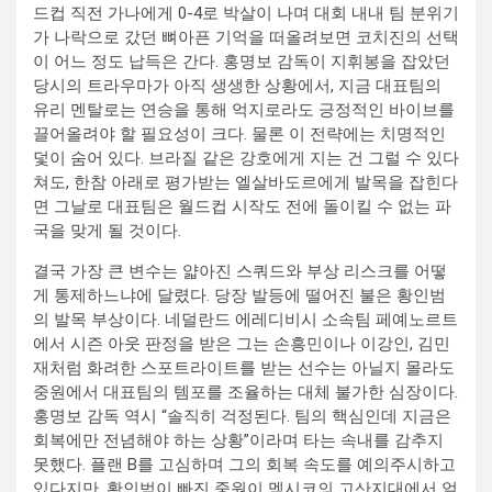
드컵 직전 가나에게 0-4로 박살이 나며 대회 내내 팀 분위기
가 나락으로 갔던 뼈아픈 기억을 떠올려보면 코치진의 선택
이 어느 정도 납득은 간다. 홍명보 감독이 지휘봉을 잡았던
당시의 트라우마가 아직 생생한 상황에서, 지금 대표팀의
유리 멘탈로는 연승을 통해 억지로라도 긍정적인 바이브를
끌어올려야 할 필요성이 크다. 물론 이 전략에는 치명적인
덫이 숨어 있다. 브라질 같은 강호에게 지는 건 그럴 수 있다
쳐도, 한참 아래로 평가받는 엘살바도르에게 발목을 잡힌다
면 그날로 대표팀은 월드컵 시작도 전에 돌이킬 수 없는 파
국을 맞게 될 것이다.
결국 가장 큰 변수는 얇아진 스쿼드와 부상 리스크를 어떻
게 통제하느냐에 달렸다. 당장 발등에 떨어진 불은 황인범
의 발목 부상이다. 네덜란드 에레디비시 소속팀 페예노르트
에서 시즌 아웃 판정을 받은 그는 손흥민이나 이강인, 김민
재처럼 화려한 스포트라이트를 받는 선수는 아닐지 몰라도
중원에서 대표팀의 템포를 조율하는 대체 불가한 심장이다.
홍명보 감독 역시 “솔직히 걱정된다. 팀의 핵심인데 지금은
회복에만 전념해야 하는 상황”이라며 타는 속내를 감추지
못했다. 플랜 B를 고심하며 그의 회복 속도를 예의주시하고
있다지만, 황인범이 빠진 중원이 멕시코의 고산지대에서 얼