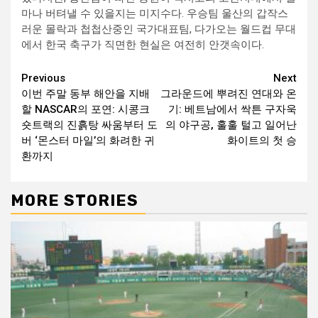
마나 버텨낼 수 있을지는 미지수다. 우승팀 울산의 갑작스
러운 몰락과 첩첩산중인 국가대표팀, 다가오는 월드컵 무대
에서 한국 축구가 직면한 현실은 여전히 안갯속이다.
Continue
Previous
Next
이번 주말 동부 해안을 지배
그라운드에 뿌려진 연대와 온
Reading
할 NASCAR의 포연: 시콩크
기: 베트남에서 싹튼 구자욱
숏트랙의 진흙탕 싸움부터 도
의 야구공, 훌훌 털고 일어난
버 ‘몬스터 마일’의 화려한 귀
화이트의 첫 승
환까지
MORE STORIES