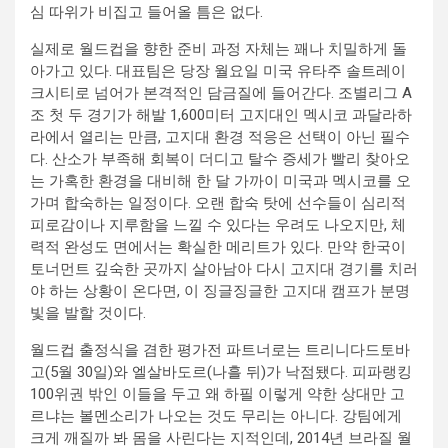
심 따위가 비집고 들어올 틈은 없다.
실제로 월드컵을 향한 준비 과정 자체는 꽤나 치밀하게 돌
아가고 있다. 대표팀은 당장 월요일 미국 유타주 솔트레이
크시티로 넘어가 본격적인 담금질에 들어간다. 조별리그 A
조 첫 두 경기가 해발 1,600미터 고지대인 멕시코 과달라하
라에서 열리는 만큼, 고지대 환경 적응은 선택이 아닌 필수
다. 산소가 부족해 회복이 더디고 탈수 증세가 빨리 찾아오
는 가혹한 환경을 대비해 한 달 가까이 미국과 멕시코를 오
가며 합숙하는 일정이다. 오랜 합숙 탓에 선수들이 심리적
피로감이나 지루함을 느낄 수 있다는 우려도 나오지만, 체
력적 완성도 면에서는 확실한 메리트가 있다. 만약 한국이
토너먼트 깊숙한 곳까지 살아남아 다시 고지대 경기를 치러
야 하는 상황이 온다면, 이 징글징글한 고지대 캠프가 분명
빛을 발할 것이다.
월드컵 출정식을 겸한 평가전 파트너로는 트리니다드토바
고(5월 30일)와 엘살바도르(나흘 뒤)가 낙점됐다. 피파랭킹
100위권 밖인 이들을 두고 왜 하필 이렇게 약한 상대만 고
르냐는 볼멘소리가 나오는 것도 무리는 아니다. 강팀에게
크게 깨질까 봐 몸을 사린다는 지적인데, 2014년 브라질 월