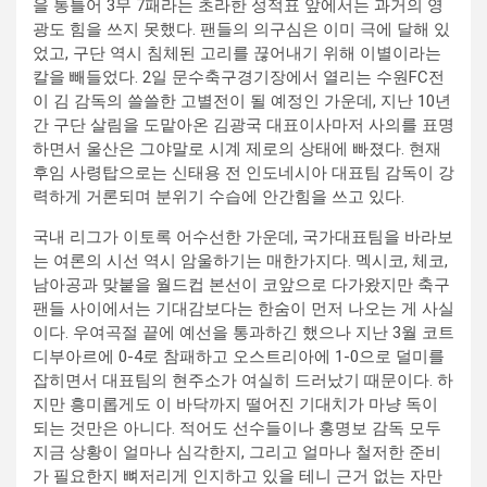
을 통틀어 3무 7패라는 초라한 성적표 앞에서는 과거의 영
광도 힘을 쓰지 못했다. 팬들의 의구심은 이미 극에 달해 있
었고, 구단 역시 침체된 고리를 끊어내기 위해 이별이라는
칼을 빼들었다. 2일 문수축구경기장에서 열리는 수원FC전
이 김 감독의 쓸쓸한 고별전이 될 예정인 가운데, 지난 10년
간 구단 살림을 도맡아온 김광국 대표이사마저 사의를 표명
하면서 울산은 그야말로 시계 제로의 상태에 빠졌다. 현재
후임 사령탑으로는 신태용 전 인도네시아 대표팀 감독이 강
력하게 거론되며 분위기 수습에 안간힘을 쓰고 있다.
국내 리그가 이토록 어수선한 가운데, 국가대표팀을 바라보
는 여론의 시선 역시 암울하기는 매한가지다. 멕시코, 체코,
남아공과 맞붙을 월드컵 본선이 코앞으로 다가왔지만 축구
팬들 사이에서는 기대감보다는 한숨이 먼저 나오는 게 사실
이다. 우여곡절 끝에 예선을 통과하긴 했으나 지난 3월 코트
디부아르에 0-4로 참패하고 오스트리아에 1-0으로 덜미를
잡히면서 대표팀의 현주소가 여실히 드러났기 때문이다. 하
지만 흥미롭게도 이 바닥까지 떨어진 기대치가 마냥 독이
되는 것만은 아니다. 적어도 선수들이나 홍명보 감독 모두
지금 상황이 얼마나 심각한지, 그리고 얼마나 철저한 준비
가 필요한지 뼈저리게 인지하고 있을 테니 근거 없는 자만