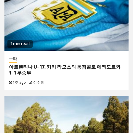
1 min read
스타
아르헨티나 U-17, 키키 라모스의 동점골로 에콰도르와
1-1 무승부
1주 ago
이수명