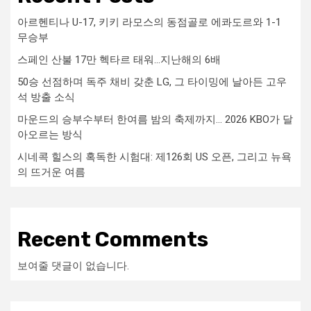
아르헨티나 U-17, 키키 라모스의 동점골로 에콰도르와 1-1
무승부
스페인 산불 17만 헥타르 태워…지난해의 6배
50승 선점하며 독주 채비 갖춘 LG, 그 타이밍에 날아든 고우
석 방출 소식
마운드의 승부수부터 한여름 밤의 축제까지… 2026 KBO가 달
아오르는 방식
시네콕 힐스의 혹독한 시험대: 제126회 US 오픈, 그리고 뉴욕
의 뜨거운 여름
Recent Comments
보여줄 댓글이 없습니다.