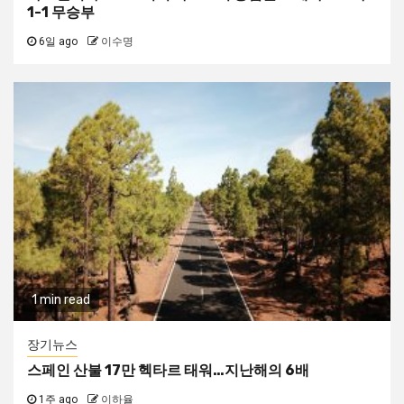
1-1 무승부
6일 ago
이수명
1 min read
장기뉴스
스페인 산불 17만 헥타르 태워…지난해의 6배
1주 ago
이하율