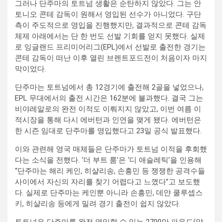
그러나 단주마의 토트넘 생활은 순탄하지 않았다. 그는 안
토니오 콘테 감독이 원해서 영입된 선수가 아니었다. 구단
측이 주도적으로 영입을 진행했지만, 결과적으로 콘테 감독
체제 아래에서는 단 한 번도 선발 기회를 얻지 못했다. 실제
로 잉글랜드 프리미어리그(EPL)에서 선발로 출전한 경기는
콘테 감독이 떠난 이후 열린 브렌트포드전이 처음이자 마지
막이었다.
단주마는 토트넘에서 총 12경기에 출전해 2골을 넣었으나,
EPL 무대에서의 출전 시간은 162분에 불과했다. 결국 그는
비야레알로의 완전 이적도 이뤄지지 않았고, 이번 여름 이
적시장을 통해 다시 에버턴과 인연을 맺게 됐다. 에버턴은
한 시즌 임대로 단주마를 영입했다고 23일 공식 발표했다.
이와 관련해 영국 매체들은 단주마가 토트넘 이적을 후회했
다는 소식을 전했다. ‘더 부트 룸’은 ‘디 애슬레틱’을 인용해
“단주마는 해리 케인, 히샬리송, 손흥민 등 쟁쟁한 공격수들
사이에서 자신의 자리를 찾기 어렵다고 느꼈다”고 보도했
다. 실제로 단주마는 케인뿐 아니라 손흥민, 데얀 쿨루셉스
키, 히샬리송 등에게 밀려 경기 출전이 쉽지 않았다.
토트넘은 단주마를 완전 영입할 수 있는 2700만 파운드(약