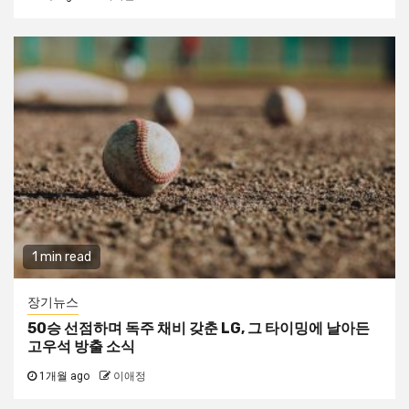
1 min read
장기뉴스
50승 선점하며 독주 채비 갖춘 LG, 그 타이밍에 날아든
고우석 방출 소식
1개월 ago
이애정