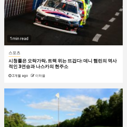
1 min read
스포츠
시청률은 오락가락, 트랙 위는 뜨겁다: 데니 햄린의 역사
적인 3연승과 나스카의 현주소
2개월 ago
이하율