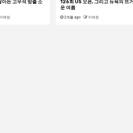
날아든 고우석 방출 소
126회 US 오픈, 그리고 뉴욕의 뜨
운 여름
이애정
2개월 ago
이애정