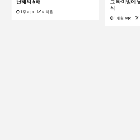
난해의 6배
그 타이밍에 
식
1주 ago
이하율
1개월 ago